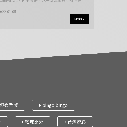
上由來已久。但事實是，您需要謹慎遵守哪條建
議。不要以為在線分析它會使它變得真實或總是適
022-01-05
合您的特殊計劃世界盃足球。
More »
博娛樂城
bingo bingo
分
籃球比分
台灣運彩