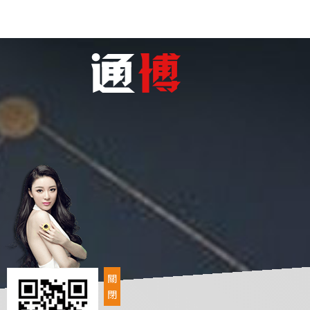
娛樂城安不安全？從風險、
關
閉