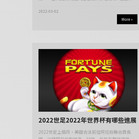
儘管他們在 AFCON 的開局緩慢，但 2022 年對他們
2022-03-02
來說仍然是壯觀的一年。
More »
2022世足2022年世界杯有哪些進展
2022世足上個月，美國合法前往阿拉伯聯合酋長