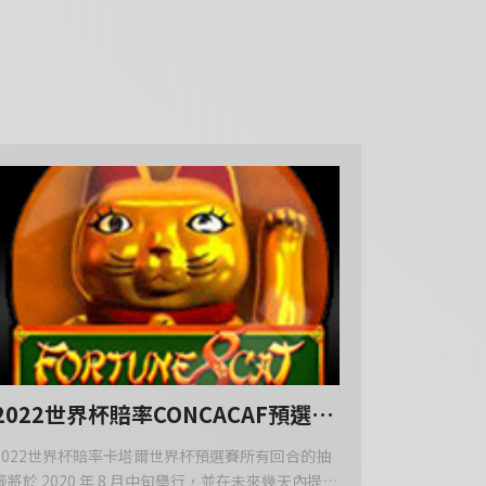
2022世界杯賠率CONCACAF預選賽
時間表
2022世界杯賠率卡塔爾世界杯預選賽所有回合的抽
籤將於 2020 年 8 月中旬舉行，並在未來幾天內提供