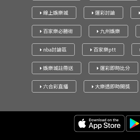
線上娛樂城
運彩討論
百家樂必勝術
九州娛樂
nba討論區
百家樂ptt
娛樂城註冊送
運彩即時比分
六合彩直播
大樂透即時開獎