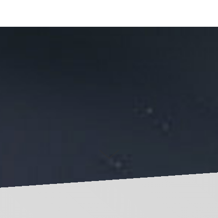
玩法到平台評測一次看懂