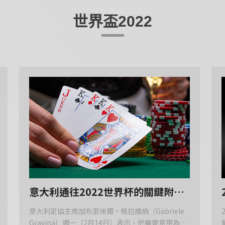
世界盃2022
意大利通往2022世界杯的關鍵附加
賽
意大利足協主席加布里埃爾·格拉維納（Gabriele
Gravina）週一（2月14日）表示，他需要意甲為全