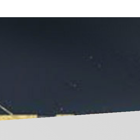
玩法到平台評測一次看懂