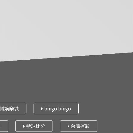
博娛樂城
bingo bingo
分
籃球比分
台灣運彩