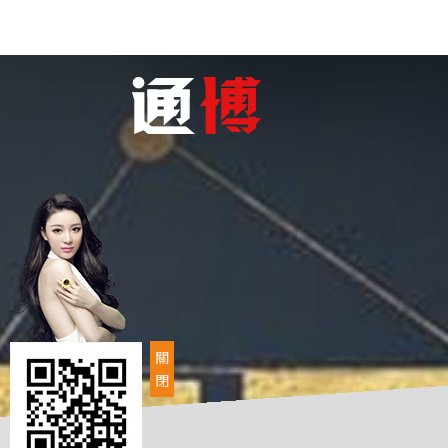
娛樂城安不安全？從風險、
關
閉