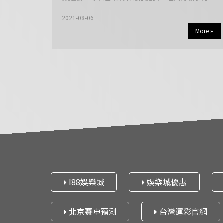
獎金和持續促銷的視頻遊戲和祝福，以吸引您進入
2021-08-06
他們的業務。可以理解的是，在加入任何在線賭場
More »
並將您辛苦賺來的現金存入在線賭場的玩家賬戶之
前，需要小心謹慎。
I88娛樂城
娛樂城優惠
北京賽車預測
台灣運彩官網