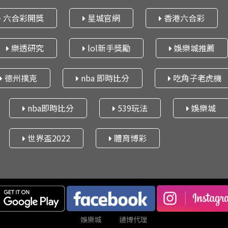
六合彩開獎
星城官網
香港六合彩
樂透研究
lol新手獎勵
娛樂城推薦
德州撲克
nba 即時比分
吃角子老虎機
nba即時比分
539玩法
娛樂城
世界盃2022
體育博彩
娛樂城
通博代理