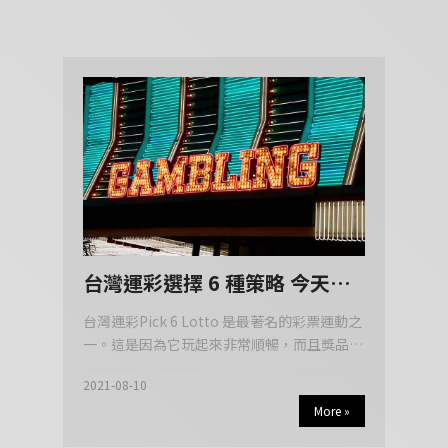
台灣運彩選擇 6 種策略 今天學
習如何取勝
台灣運彩Pick 6 Lotto 是最著名的彩票運動之
一。這是因為它玩起來非常順暢，而且獎品非
常豐厚。許多人一直渴望通過使用 Pick 6 技
2021-08-10
術獲得頭獎。你需要承認你肯定被認為是其中
More »
之一。