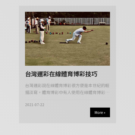
台灣運彩在線體育博彩技巧
台灣運彩說在線體育博彩很方便是本世紀的輕
描淡寫。體育博彩中有人使用在線體育博彩來
進行體育活動，因為這比進入汽車內並使用 5
2021-07-22
分鐘到達最近的體育博彩要快。
More »