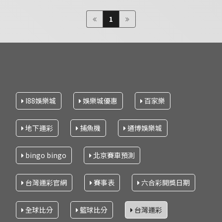
1
I88娛樂城
娛樂城優惠
百家樂
地下運彩
捕魚機
通博娛樂城
bingo bingo
北京賽車預測
台灣運彩官網
賽事表
六合彩開獎日期
全球比分
籃球比分
台灣運彩