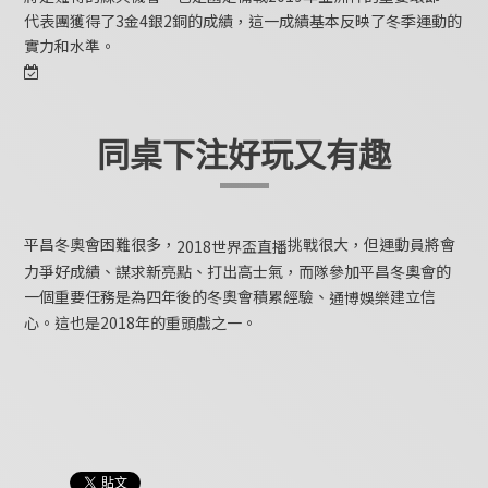
代表團獲得了3金4銀2銅的成績，這一成績基本反映了冬季運動的
實力和水準。
同桌下注好玩又有趣
平昌冬奧會困難很多，
挑戰很大，但運動員將會
2018世界盃直播
力爭好成績、謀求新亮點、打出高士氣，而隊參加平昌冬奧會的
一個重要任務是為四年後的冬奧會積累經驗、
建立信
通博娛樂
心。這也是2018年的重頭戲之一。