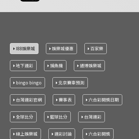
I88娛樂城
娛樂城優惠
百家樂
地下運彩
捕魚機
通博娛樂城
bingo bingo
北京賽車預測
台灣運彩官網
賽事表
六合彩開獎日期
全球比分
籃球比分
台灣運彩
線上娛樂城
運彩討論
六合彩開獎