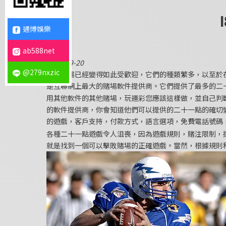
通博娛樂
ab588net
2018-09-20
@279nxzic
在線賭場已經變得如此受歡迎，它們的種類繁多，以至於
是互聯網上最大的賭場軟件提供商。它們提供了最多的二
用其他軟件的其他賭場，玩運彩您應該這樣做，並自己判
的軟件提供商，你會知道他們可以提供的二十一點的確切
的遊戲，客戶支持，付款方式，語言選項，免費電話號碼
各種二十一點遊戲令人沮喪，因為遊戲規則，賭注限制，
就是找到一個可以擊敗賭場的正確遊戲。當然，根據規則