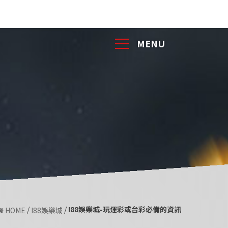
MENU
/
/
I88娛樂城-玩運彩或台彩必備的資訊
HOME
I88娛樂城