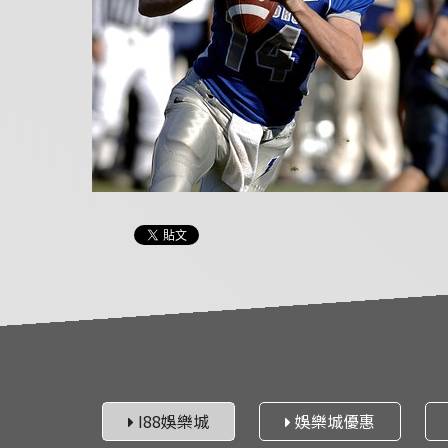
I88娛樂城
娛樂城優惠