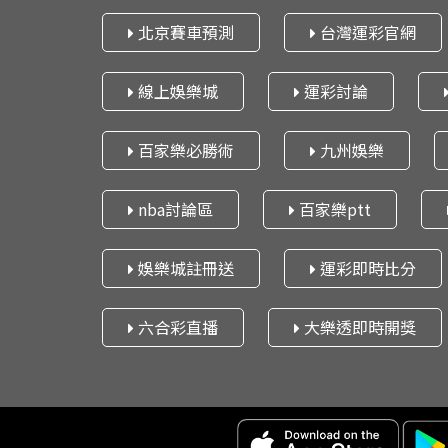
北京賽車預測
台灣運彩官網
線上娛樂城
運彩討論
百家樂必勝術
九州娛樂
nba討論區
百家樂ptt
娛樂城註冊送
運彩即時比分
六合彩直播
大樂透即時開獎