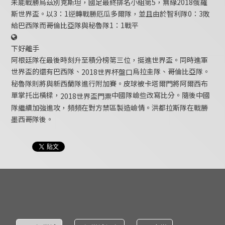
未能戰勝烏茲別克斯坦，國足最終排名小組第5，無緣2018俄羅
斯世界盃。以3：1逆轉戰勝厄瓜多爾隊，並且由於智利隊0：3敗
給巴西隊而哥倫比亞隊與秘魯隊1：1戰平
下好離手
阿根廷隊在最後時刻升至積分榜第三位，挺進世界盃。同時進軍
世界盃的還有巴西隊、
烏拉圭隊、哥倫比亞隊。
2018世界杯盤口
秘魯隊則將與新西蘭隊進行附加賽。皮球被卡塔爾門將阿爾西布
單掌托出橫樑，
中國隊嶮些改寫比分。隨後中國
2018世界盃門票
隊繼續加強進攻，頻頻在對方禁區製造嶮情。洪都拉斯隊在戰勝
墨西哥隊後。