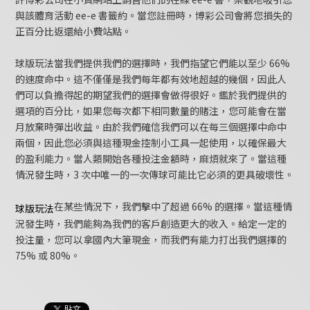
與該體育活動 ee-e 書籤約。當您註冊時，博彩公司會將您損失的
正百分比返還給小費站點。
球版玩法當我們提供我們的選擇時，我們指望它們能以至少 66%
的速度命中。這不僅僅是我們每年都有效地超越的幾個，因此人
們可以負擔得起的期望我們的選擇會做得很好。鑑於我們提供的
選項的百分比，如果您每次都下相同數量的賭注，您可能會在當
月放棄時彈出收益。由於我們確信我們可以在每三個選擇中命中
兩個，因此您必須與這種現金控制小工具一起使用，以確保最大
的盈利能力。當人類開始各種投注金額時，麻煩就來了。當這種
情況發生時，3 次中唯一的一次傳球可能比它必須的更具破壞性。
在某些情況下，我們擊中了超過 66% 的選擇。當這種情
球版玩法
況發生時，我們能夠為我們的客戶創造更大的收入。給定一定的
投注量，您可以拿國內大筆現金，而我們有能力打出我們選擇的
75% 或 80%。