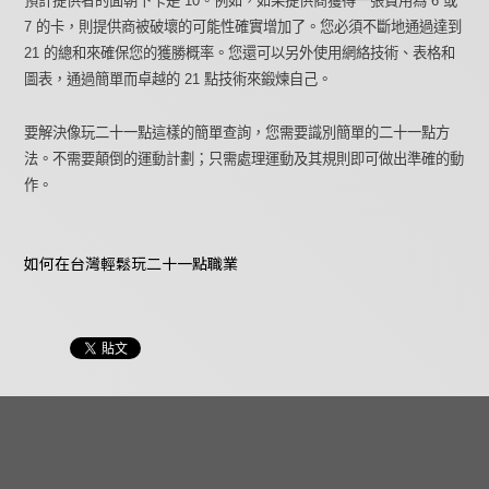
預計提供者的面朝下卡是 10。例如，如果提供商獲得一張費用為 6 或
7 的卡，則提供商被破壞的可能性確實增加了。您必須不斷地通過達到
21 的總和來確保您的獲勝概率。您還可以另外使用網絡技術、表格和
圖表，通過簡單而卓越的 21 點技術來鍛煉自己。
要解決像玩二十一點這樣的簡單查詢，您需要識別簡單的二十一點方
法。不需要顛倒的運動計劃；只需處理運動及其規則即可做出準確的動
作。
如何在台灣輕鬆玩二十一點職業