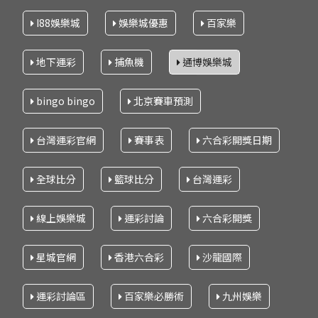
I88娛樂城
娛樂城優惠
百家樂
地下運彩
捕魚機
通博娛樂城
bingo bingo
北京賽車預測
台灣運彩官網
賽事表
六合彩開獎日期
全球比分
籃球比分
台灣運彩
線上娛樂城
運彩討論
六合彩開獎
星城官網
香港六合彩
沙龍國際
運彩討論區
百家樂必勝術
九州娛樂