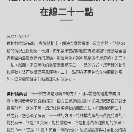
在線二十一點
2021-10-12
通博娛樂城
有時，與彈劾相比，解決方案很複雜，反之亦然，但與 21
點的情況正好相反。例如，如果請求查詢哪個在線賭場銀行運動是全世
界範圍內最廣泛進行的運動，那麼解決方案可能是微不足道的，即二十
一點。然而，需要解決的重要因素是玩二十一點的方式。您準確的動作
和運動方法可以讓您平息運動。二十一點現在不再包含任何顛倒的規
則，您只需要確定何時擊球和何時站立。
通博娛樂城
二十一點方法是最簡單的方面，可以將您的運動推向頂
峰。參與者希望認識到的第一個方面是遊戲規則。如果您確定自己對比
賽規則有一定的了解，請記住這項運動的簡單方法。在開始賭博二十一
點之前，您必須了解玩二十一點的方法。特殊撲克牌的卡費是特殊的。
對於面卡，它是 10 英里，對於編號卡，它是相應的各種費用的英里，
對於 Ace，它是 11 或 1 英里。作為玩家，您通過設置與莊家相反的猜