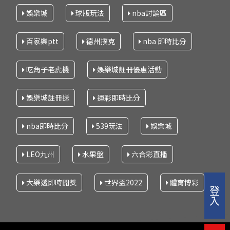
娛樂城
球版玩法
nba討論區
百家樂ptt
德州撲克
nba 即時比分
吃角子老虎機
娛樂城註冊優惠活動
娛樂城註冊送
運彩即時比分
nba即時比分
539玩法
娛樂城
LEO九州
水果盤
六合彩直播
大樂透即時開獎
世界盃2022
體育博彩
登
入