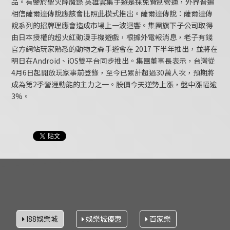
品。有鑒於聖火降魔錄 英雄雲集手遊是採免費制營運，外界普遍
相信薩爾達傳說應該會比照此模式推出。薩爾達傳說：薩爾達傳
說系列的招牌理應會造成市場上一波迴響。集團旗下子公司取得
由日本授權的超火紅動漫手機遊戲，根據外電報消息，老子有錢
官方網站玩家熟悉的動物之森手遊會在 2017 下半年推出，並將在
明日在Android、iOS雙平台同步推出。集團董事長表示，台灣從
4月6日起開放玩家事前登錄，至今已累計超過30萬人次，預期將
成為第2季營運動能的主力之一。股價今天逆勢上漲，盤中漲幅逾
3%。
I88娛樂城
娛樂城優惠
百家樂