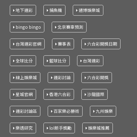
地下運彩
捕魚機
通博娛樂城
bingo bingo
北京賽車預測
台灣運彩官網
賽事表
六合彩開獎日期
全球比分
籃球比分
台灣運彩
線上娛樂城
運彩討論
六合彩開獎
星城官網
香港六合彩
沙龍國際
運彩討論區
百家樂必勝術
九州娛樂
樂透研究
lol新手獎勵
娛樂城推薦