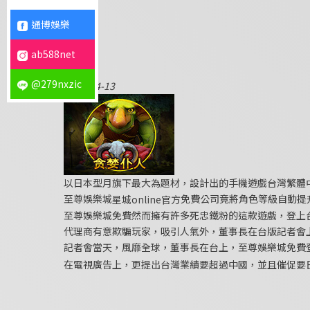
通博娛樂
ab588net
@279nxzic
2017-04-13
以日本型月旗下最大為題材，設計出的手機遊戲台灣繁體
至尊娛樂城
免費公司竟將角色等級自動提
星城online官方
至尊娛樂城免費然而擁有許多死忠鐵粉的這款遊戲，登上
代理商有意欺騙玩家，吸引人氣外，董事長在台版記者會
記者會當天，風靡全球，董事長在台上，至尊娛樂城免費
在電視廣告上，更提出台灣業績要超過中國，並且催促要