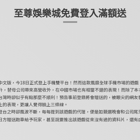
至尊娛樂城免費登入滿額送
中文版，今18日正式登上手機雙平台！然而這款風靡全球手機市場的遊戲
升，替母公司帶來高營收外，在中國市場也有相當不錯的表現！而除了本
台灣時卻似乎有點那麼不順利！預告事前登錄將會贈送的，被眼尖的網友
上的表現，更讓人覺得臉上三條線。
登台之時卻風波不斷，每每提到該遊戲的代理，便是如競選晚會和公司尾
日方贈送跑車給予玩家，甚至說要推出該遊戲從來沒有過的資料片，還有