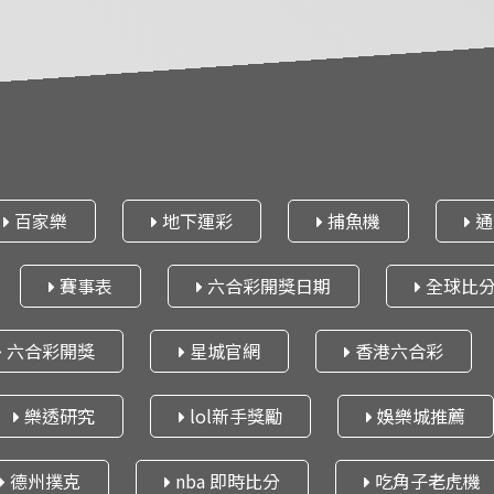
百家樂
地下運彩
捕魚機
通
賽事表
六合彩開獎日期
全球比
六合彩開獎
星城官網
香港六合彩
樂透研究
lol新手獎勵
娛樂城推薦
德州撲克
nba 即時比分
吃角子老虎機