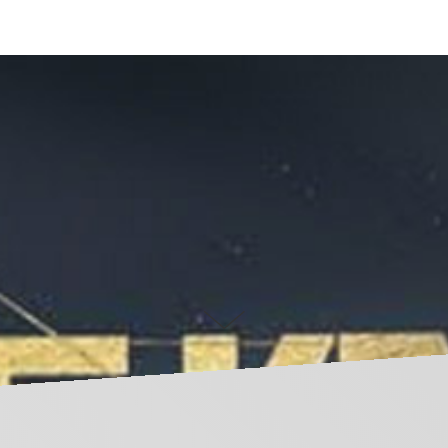
玩法到平台評測一次看懂