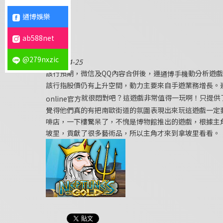
通博娛樂
ab588net
@279nxzic
2017-04-25
該行預期，微信及QQ內容合併後，運
動分析遊戲
通博手機
該行指股價仍有上升空間，動力主要來自手遊業務增長。運動分
就很悶對吧？這遊戲非常值得一玩啊！只提供
online官方
覺得他們真的有把南歐街道的氛圍表現出來玩這遊戲一定
啡店，一下樓驚呆了，不愧是博物館推出的遊戲，根據主
坡里，貢獻了很多藝術品，所以主角才來到拿坡里看看。