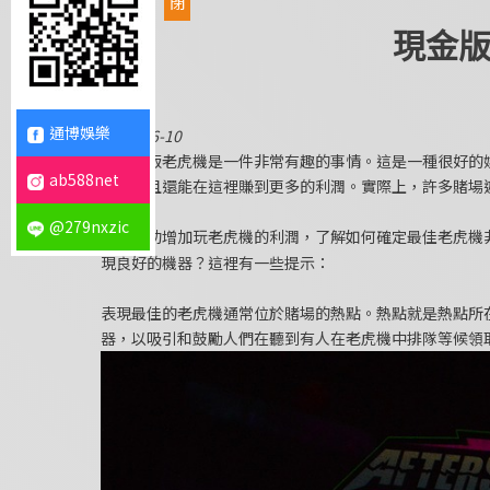
閉
現金版
通博娛樂
2020-06-10
玩現金版老虎機是一件非常有趣的事情。這是一種很好的
ab588net
趣，而且還能在這裡賺到更多的利潤。實際上，許多賭場
@279nxzic
為了成功增加玩老虎機的利潤，了解如何確定最佳老虎機
現良好的機器？這裡有一些提示：
表現最佳的老虎機通常位於賭場的熱點。熱點就是熱點所
器，以吸引和鼓勵人們在聽到有人在老虎機中排隊等候領