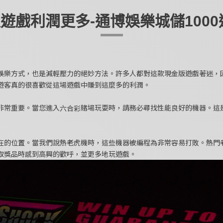
遊戲利潤更多-通博娛樂城儲1000送
娛樂方式，也是減輕壓力的絕妙方法。許多人都對這款現金版遊戲著迷，
遊客真的很喜歡從這場遊戲中賺到這麼多的利潤。
非常重要。當您進入
賭場玩耍時，請務必尋找性能良好的機器。這
六合彩
在的位置。當我們說熱老虎機時，這些機器被編程為非常容易打敗。熱門
取獎品時感到高興的歡呼，並更多地玩遊戲。