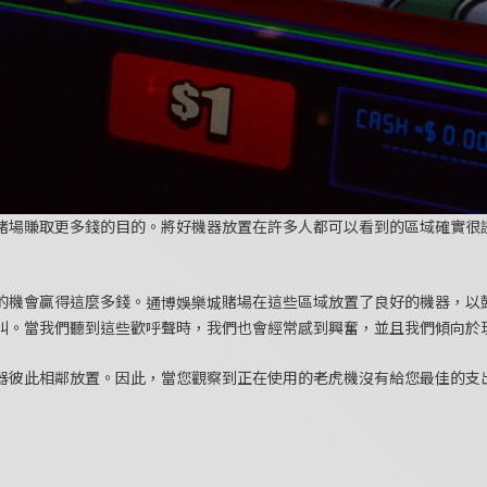
賭場賺取更多錢的目的。將好機器放置在許多人都可以看到的區域確實很
的機會贏得這麼多錢。
賭場在這些區域放置了良好的機器，以
通博娛樂城
叫。當我們聽到這些歡呼聲時，我們也會經常感到興奮，並且我們傾向於
器彼此相鄰放置。因此，當您觀察到正在使用的老虎機沒有給您最佳的支