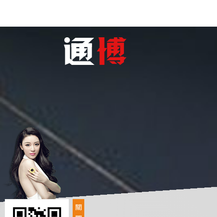
娛樂城安不安全？從風險、
關