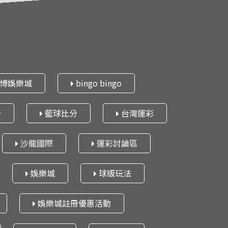
博娛樂城
bingo bingo
分
籃球比分
台灣運彩
沙龍國際
運彩討論區
娛樂城
球版玩法
娛樂城註冊優惠活動