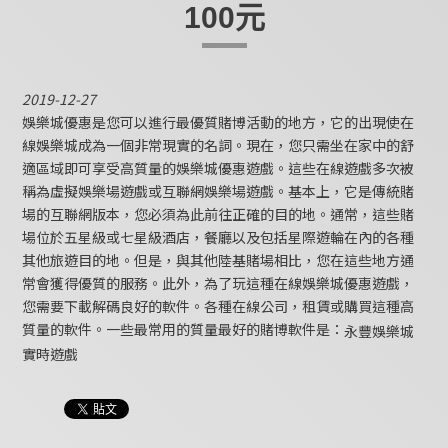
100元
2019-12-27
娛樂城優惠是您可以進行最優質賭博活動的地方，它的出現使在
線娛樂城成為一個非常現實的名詞。現在，您只需坐在家中的舒
適區域即可享受高質量的娛樂城優惠遊戲。這些在線遊戲多次被
稱為虛擬娛樂場遊戲或互聯網娛樂場遊戲。基本上，它是傳統賭
場的互聯網版本，您必須為此前往正確的目的地。通常，這些賭
場位於五星級或七星級酒店，餐廳以及包括星際遊輪在內的各種
其他旅遊目的地。但是，與其他陸基賭場相比，您在這些地方通
常會獲得優質的服務。此外，為了玩這種在線娛樂城優惠遊戲，
您需要下載解碼良好的軟件。各種在線公司，租賃或購買這種高
質量的軟件。一些最常用的質量最好的賭博軟件是：
永豐娛樂城
實時遊戲