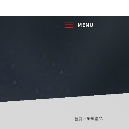
MENU
>
全部產品
首頁