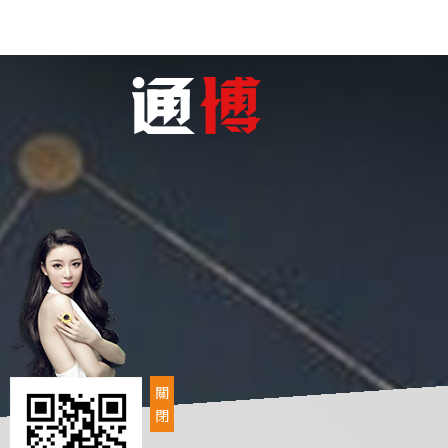
娛樂城安不安全？從風險、
關
閉