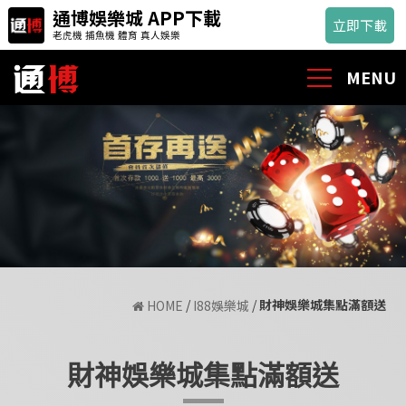
通博娛樂城 APP下載
立即下載
老虎機 捕魚機 體育 真人娛樂
娛樂城安不安全？從風險、玩法到平台評測一次看懂
MENU
/
/
財神娛樂城集點滿額送
HOME
I88娛樂城
財神娛樂城集點滿額送