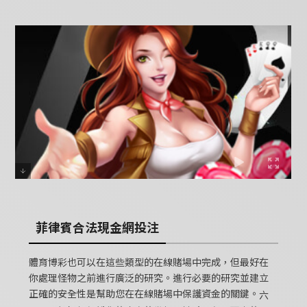
菲律賓合法現金網投注
體育博彩也可以在這些類型的在線賭場中完成，但最好在
你處理怪物之前進行廣泛的研究。進行必要的研究並建立
正確的安全性是幫助您在在線賭場中保護資金的關鍵。
六