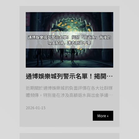
通博娛樂城列警示名單！揭開高
返k背後的吸金陷阱進去就出不
近期關於通博娛樂城的負面評價在各大社群媒
體頻傳，特別是在涉及高額返水與出金爭議的
來
部分，已被相關資安單位列入觀察警示名單。
2026-01-15
本文將以娛樂城實務人員的角度，深入剖析這
More »
些標榜高額獎勵的平台如何運作吸金陷阱，並
教導玩家如何透過娛樂城ptt與現金板的實測
評價，避開資金進去就出不來的窘境，保護您
的個人資產安全。