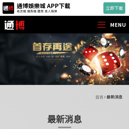
通博娛樂城 APP下載
立即下載
老虎機 捕魚機 體育 真人娛樂
娛樂城安不安全？從風險、玩法到平台評測一次看懂
MENU
最新消息
首頁
最新消息