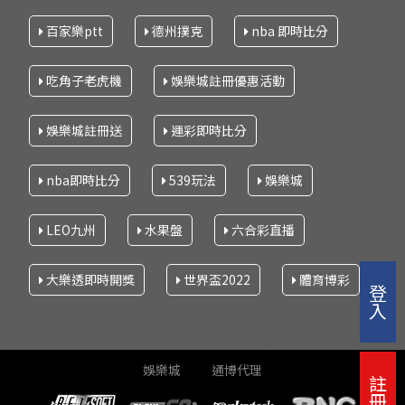
百家樂ptt
德州撲克
nba 即時比分
吃角子老虎機
娛樂城註冊優惠活動
娛樂城註冊送
運彩即時比分
nba即時比分
539玩法
娛樂城
LEO九州
水果盤
六合彩直播
大樂透即時開獎
世界盃2022
體育博彩
登
入
娛樂城
通博代理
註
冊