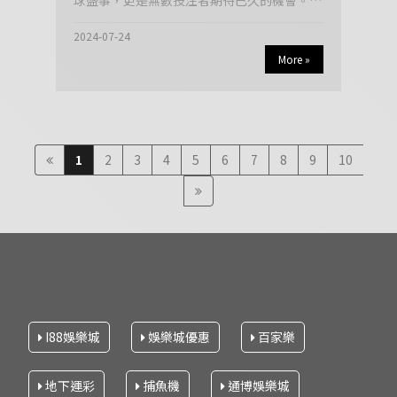
當這類大型賽事來臨時，各大娛樂城都會推出
2024-07-24
豐富多樣的優惠活動，以吸引更多玩家參與。
More »
在這樣的背景下，掌握如何利用娛樂城的優惠
活動成為提升投注成功率的重要秘密武器。本
文將帶您了解如何在2024歐洲杯期間，通過
有效利用娛樂城優惠，提升自己的投注技巧和
盈利機會。
1
2
3
4
5
6
7
8
9
10
I88娛樂城
娛樂城優惠
百家樂
地下運彩
捕魚機
通博娛樂城