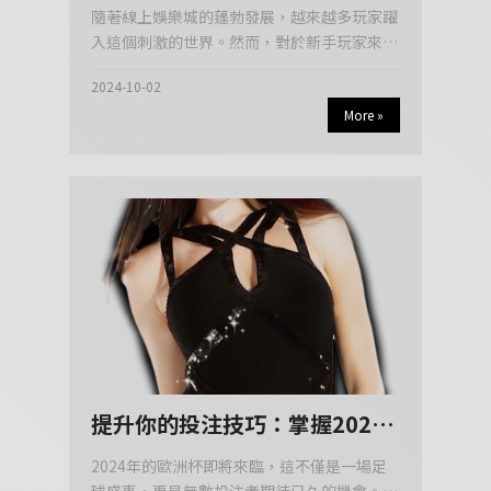
金指南，輕鬆贏取豐厚獎勵！
隨著線上娛樂城的蓬勃發展，越來越多玩家躍
入這個刺激的世界。然而，對於新手玩家來
說，初次接觸娛樂城往往會感到困惑，不知道
2024-10-02
該從何開始。幸運的是，許多娛樂城為了吸引
More »
新手玩家，會提供各式各樣的體驗金，讓玩家
能夠在不冒風險的情況下，輕鬆體驗遊戲並有
機會贏取豐厚的獎勵。今天，我們就要為各位
新手玩家介紹一個熱門選擇——大獎娛樂城，
以及如何利用其體驗金，開啟一段精彩的賭博
之旅！
提升你的投注技巧：掌握2024
歐洲杯的娛樂城優惠秘密武器！
2024年的歐洲杯即將來臨，這不僅是一場足
球盛事，更是無數投注者期待已久的機會。每