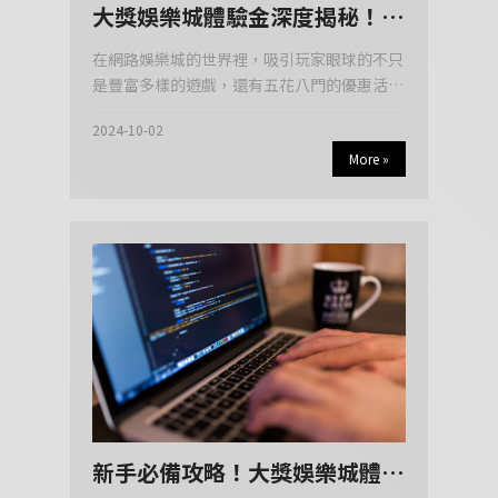
大獎娛樂城體驗金深度揭秘！背
後隱藏的驚天秘密，千萬別錯
在網路娛樂城的世界裡，吸引玩家眼球的不只
是豐富多樣的遊戲，還有五花八門的優惠活動
過！
和體驗金。然而，當提到“大獎娛樂城”的時
2024-10-02
候，無數玩家們都被一個誘人的福利所吸引，
More »
那就是體驗金。體驗金作為吸引新玩家的利
器，能夠讓玩家在不花費任何金錢的情況下，
享受賭場的刺激與樂趣。這篇文章將深入揭露
大獎娛樂城體驗金的背後秘密，讓您了解如何
充分利用這個難得的機會！
新手必備攻略！大獎娛樂城體驗