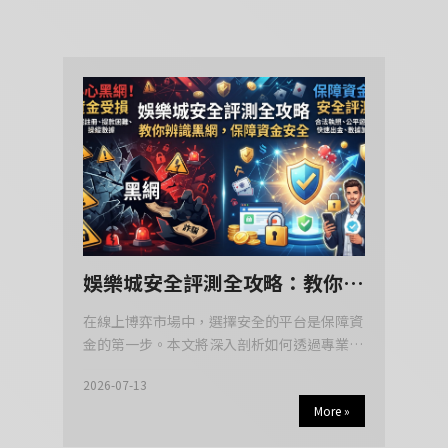
娛樂城安全評測全攻略：教你辨
識黑網，保障資金安全
在線上博弈市場中，選擇安全的平台是保障資
金的第一步。本文將深入剖析如何透過專業指
標篩選優質平台，並帶您避開娛樂城不出金的
2026-07-13
陷阱，提升您的遊戲體驗。
More »