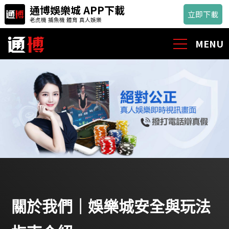
通博娛樂城 APP下載
立即下載
老虎機 捕魚機 體育 真人娛樂
娛樂城安不安全？從風險、玩法到平台評測一次看懂
MENU
關於我們｜娛樂城安全與玩法