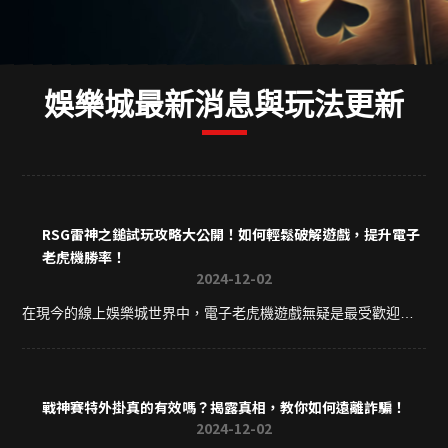
通博娛樂城列警示名單！揭開高返k背後的吸金陷阱進去就出
不來
娛樂城最新消息與玩法更新
2026-01-15
近期關於通博娛樂城的負面評價在各大社群媒體頻傳，特別是在
涉及高額返水與出金爭議的部分，已被相關資安單位列入觀察警
示名單。本文將以娛樂城實務人員的角度，深入剖析這些標榜高
額獎勵的平台如何運作吸金陷阱，並教導玩家如何透過娛樂城ptt
與現金板的實測評價，避開資金進去就出不來的窘境，保護您的
RSG雷神之鎚試玩攻略大公開！如何輕鬆破解遊戲，提升電子
個人資產安全。
老虎機勝率！
2024-12-02
在現今的線上娛樂城世界中，電子老虎機遊戲無疑是最受歡迎的
遊戲之一。尤其是RSG（雷神之鎚）這款遊戲，不僅擁有精彩的
視覺效果和豐富的遊戲設計，還能提供玩家極高的娛樂價值。然
而，對許多玩家來說，贏得這款遊戲的機會似乎有些困難。那
麼，如何才能在RSG雷神之鎚這款遊戲中輕鬆破解，提升電子老
戰神賽特外掛真的有效嗎？揭露真相，教你如何遠離詐騙！
2024-12-02
虎機的勝率呢？本文將為您揭示一些有效的試玩攻略，幫助您在