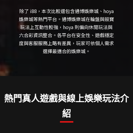
界。然而，對於新手玩家來說，初次接觸娛樂城往往會感到困
惑，不知道該從何開始。幸運的是，許多娛樂城為了吸引新手玩
除了 i88，本次比較還包含通博娛樂城、hoya
家，會提供各式各樣的體驗金，讓玩家能夠在不冒風險的情況
娛樂城等熱門平台。通博娛樂城在輪盤與骰寶
下，輕鬆體驗遊戲並有機會贏取豐厚的獎勵。今天，我們就要為
玩法上互動性較強，hoya 則偏向休閒玩法與
各位新手玩家介紹一個熱門選擇——大獎娛樂城，以及如何利用
提升你的投注技巧：掌握2024歐洲杯的娛樂城優惠秘密武器！
六合彩資訊整合。各平台在安全性、遊戲穩定
2024-07-24
其體驗金，開啟一段精彩的賭博之旅！
度與客服服務上略有差異，玩家可依個人需求
2024年的歐洲杯即將來臨，這不僅是一場足球盛事，更是無數投
選擇最適合的娛樂城。
注者期待已久的機會。每當這類大型賽事來臨時，各大娛樂城都
會推出豐富多樣的優惠活動，以吸引更多玩家參與。在這樣的背
景下，掌握如何利用娛樂城的優惠活動成為提升投注成功率的重
要秘密武器。本文將帶您了解如何在2024歐洲杯期間，通過有效
利用娛樂城優惠，提升自己的投注技巧和盈利機會。
玖天娛樂城職業玩家百家樂打法，帶你贏遍全場
2024-06-28
熱門真人遊戲與線上娛樂玩法介
在現代線上賭博世界中，百家樂一直是廣受歡迎的遊戲之一，尤
其是在玖天娛樂城這樣的平台上，吸引了眾多玩家的關注和參
紹
與。對於那些想要提高勝率並且深入了解遊戲策略的玩家來說，
掌握職業玩家的百家樂打法無疑是一個不錯的選擇。
NBA季後賽：鏡頭下的丹佛金塊黑馬與洛杉磯湖人籃球巨星與