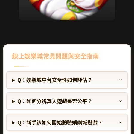
線上娛樂城常見問題與安全指南
Q：娛樂城平台安全性如何評估？
Q：如何分辨真人遊戲是否公平？
Q：新手該如何開始體驗娛樂城遊戲？