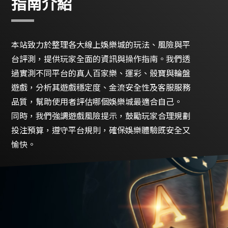
指南介紹
本站致力於整理各大線上娛樂城的玩法、風險與平
台評測，提供玩家全面的資訊與操作指南。我們透
過實測不同平台的真人百家樂、運彩、骰寶與輪盤
遊戲，分析其遊戲穩定度、金流安全性及客服服務
品質，幫助使用者評估哪個娛樂城最適合自己。
同時，我們強調遊戲風險提示，鼓勵玩家合理規劃
投注預算，遵守平台規則，確保娛樂體驗既安全又
愉快。
娛樂城安全評測全攻略：教你辨識黑網，保障資金安全
2026-07-13
在線上博弈市場中，選擇安全的平台是保障資金的第一步。本文
將深入剖析如何透過專業指標篩選優質平台，並帶您避開娛樂城
不出金的陷阱，提升您的遊戲體驗。