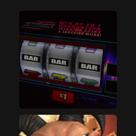
傳奇故事
2024-04-22
NBA季後賽，這是籃球世界最激動人心的時刻之一，一場場比
賽、一段段精彩的對決，讓球迷們熱血沸騰、心跳加速。在這個
巨大的運動盛事中，不僅有球隊之間的較量，更有著球星的光芒
和傳奇的故事。而丹佛金塊和洛杉磯湖人的對決，則是本季NBA
季後賽中最引人矚目的對戰之一。
成功玩家必修：鑽石娛樂城的關鍵注意事項！
2024-03-12
鑽石賭場是賭博和娛樂世界中富裕和刺激的頂峰。 以其奢華的氛
圍、令人眼花撩亂的遊戲、以及無盡的財富，吸引各路玩家渴望
一試運氣和技巧。 然而，在名鑽賭場取得成功需要的不僅僅是運
氣，還需要戰略思維、紀律以及對影響結果的關鍵因素的敏銳理
解。 在這份綜合指南中，我們探討了成功玩家在鑽石賭場中尋求
最大化獎金並提升遊戲體驗的必備技巧和策略。
通博被抓是冤枉還是真有問題？玩家究竟該如何選擇？
2023-12-19
在娛樂城的世界中，通博被抓的消息引起了廣泛的關注和討論。
這一事件讓眾多娛樂城玩家感到困惑和不安。通博一直以其知名
度和廣告活動而聞名，但最近的一次被抓事件使許多人開始質疑