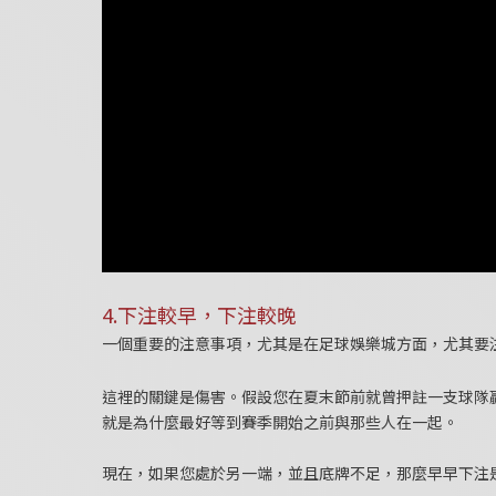
4.下注較早，下注較晚
一個重要的注意事項，尤其是在足球娛樂城方面，尤其要
這裡的關鍵是傷害。假設您在夏末節前就曾押註一支球隊
就是為什麼最好等到賽季開始之前與那些人在一起。
現在，如果您處於另一端，並且底牌不足，那麼早早下注