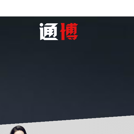
娛樂城安不安全？從風險、