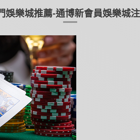
熱門娛樂城推薦-通博新會員娛樂城注