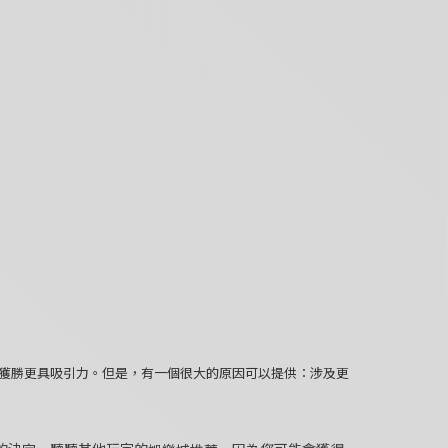
10獲勝更具吸引力。但是，有一個很大的原因可以提供：涉及更