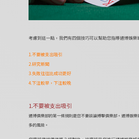
考慮到這一點，我們有四個技巧可以幫助您指導通博娛樂
1.不要被支出吸引
2.研究新聞
3.失敗往往比成功更好
4.下注較早，下注較晚
1.不要被支出吸引
通博俱樂部的第一條規則是您不要談論搏擊俱樂部。通博娛樂城
多的風險。