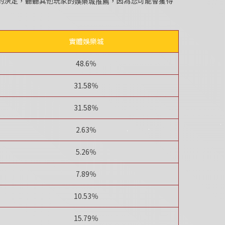
的決定，聽聽其他玩家的
，因為您可能會獲得
娛樂城推薦
實體娛樂城
48.6％
31.58％
31.58％
2.63％
5.26％
7.89％
10.53％
15.79％