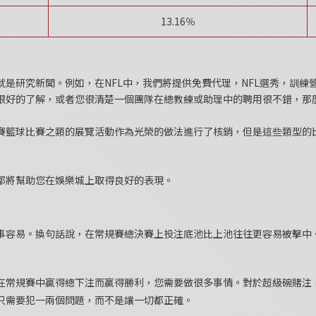
13.16％
是研究新聞。例如，在NFL中，我們將提供免費代理，NFL選秀，訓練
很好的了解，或者您很清楚一個團隊在總教練或助理中的聘用很不錯，那
賽籃球比賽之類的展覽活動作為光榮的做法進行了核銷，但是這些類型的
都將幫助您在娛樂城上取得良好的表現。
事容易。換句話說，在常規賽總決賽上投注底池比上池往往更容易被擊中
在常規賽中贏得總下注而贏得勝利，您需要做很多事情。對於超級碗賭注
只需要犯一兩個問題，而不是讓一切都正確。