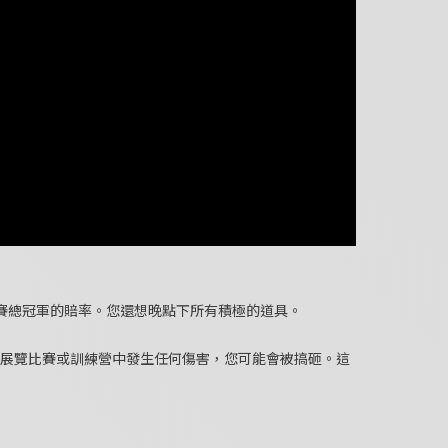
賽總冠軍的賠率。您還想晚點下所有積極的道具。
在展覽比賽或訓練營中發生任何傷害，您可能會被搞砸。這