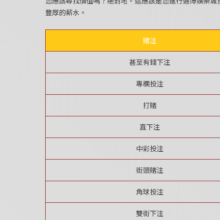
您應該尋找價值嗎？絕對地。這應該是您進行通博娛樂城
豐厚的薪水。
賭注
甚至有錢下注
專欄投注
打賭
直下注
中彩投注
街頭賭注
角球投注
雙街下注