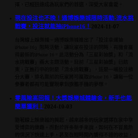
擇，已經迅速成為玩家們的首選，深受大家喜愛。
現在投注也不晚！通博娛樂城限時活動-流水挑
戰賽，投注就能抽iPhone16！
2024-11-07
台灣線上娛樂城－通博娛樂城推出了「投注幸運抽
iPhone 16」限時活動，讓玩家在投注的同時，有機會贏
得最新的iPhone 16。此活動分為「三星彩抽獎」和「流
水挑戰賽」兩大主題活動。目前「三星彩抽獎」已結
束，正進行中的則是「流水挑戰賽」，這是一場投注積
分大賽，排名靠前的玩家將可贏取iPhone 16，讓每一位
參賽者都有可能實現拿到旗艦手機的夢想。
零風險高回報！大獎娛樂城體驗金，新手也能
簡單獲利！
2024-10-03
隨著線上娛樂城的興起，越來越多的玩家選擇在家中享
受博弈的樂趣。而對於許多新手來說，如何在不冒風險
的情況下快速上手，甚至在短時間內獲得不錯的收益，