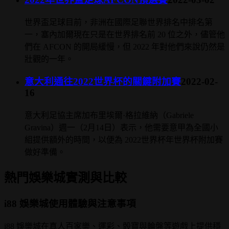
世界盃足球目前，非洲在國際足聯世界排名中排名第
一，塞內加爾現在只是在世界排名前 20 位之外，儘管他
們在 AFCON 的開局緩慢，但 2022 年對他們來說仍然是
壯觀的一年。
意大利通往2022世界杯的關鍵附加賽
2022-02-
16
意大利足協主席加布里埃爾·格拉維納（Gabriele
Gravina）週一（2月14日）表示，他需要意甲為全國小
組提供額外的時間，以便為 2022世界杯年世界杯附加賽
做好準備。
熱門娛樂城實測與比較
i88 娛樂城使用體驗與注意事項
i88 娛樂城在真人百家樂、運彩、骰寶與輪盤等遊戲上提供穩