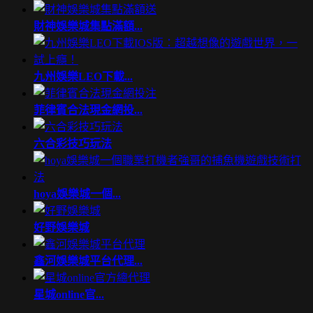
財神娛樂城集點滿額...
九州娛樂LEO下載...
菲律賓合法現金網投...
六合彩技巧玩法
hoya娛樂城一個...
好野娛樂城
鑫河娛樂城平台代理...
星城online官...