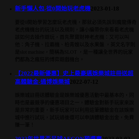
新手懶人包-從0開始玩老虎機
2023-01-18
要從0開始學習怎麼玩老虎機，那就必須先說到魔龍傳奇
老虎機機台的玩法以及規則，讓小編帶你來看看老虎機
該如何去操作遊玩，首先聚寶財神老虎機：又可以叫
他：角子機、拉霸機、柏青嫂以及水果盤 ，英文名字則
是slot machine，簡稱為SLOT ，是一種讓全世界的玩家
們都為之瘋狂的博弈遊戲機台。
【2022最新優惠】史上最豪邁娛樂城註冊送超
高體驗金-通博娛樂城
2022-07-12
娛樂城註冊送體驗金是娛樂城優惠活動中最基本的，同
時也是最競爭的優惠項目之一，體驗金對新手玩家來說
是非常的重要，新手玩家可以利用這筆體驗金在該娛樂
城中進行試玩，試玩過後還可以申請體驗金出金，免費
賺一筆！
2022年世界盃足球AFCON預選賽
2022-03-02