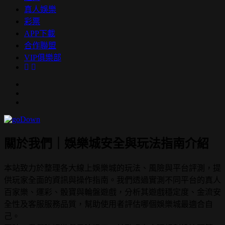
真人娛樂
彩票
APP下載
合作聯盟
VIP俱樂部
關於我們｜娛樂城安全與玩法指南介紹
本站致力於整理各大線上娛樂城的玩法、風險與平台評測，提
供玩家全面的資訊與操作指南。我們透過實測不同平台的真人
百家樂、運彩、骰寶與輪盤遊戲，分析其遊戲穩定度、金流安
全性及客服服務品質，幫助使用者評估哪個娛樂城最適合自
己。