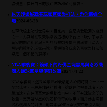
城優惠，提升自己的投注技巧和盈利機會。
玖天娛樂城職業玩家百家樂打法，帶你贏遍全
場
2024-06-28
在現代線上賭博世界中，百家樂一直是廣受歡迎的遊戲
之一，尤其是在玖天娛樂城這樣的平台上，吸引了眾多
玩家的關注和參與。對於那些想要提高勝率並且深入了
解遊戲策略的玩家來說，掌握職業玩家的百家樂打法無
疑是一個不錯的選擇。
NBA季後賽：鏡頭下的丹佛金塊黑馬與洛杉磯
湖人籃球巨星與傳奇故事
2024-04-22
NBA季後賽，這是籃球世界最激動人心的時刻之一，一
場場比賽、一段段精彩的對決，讓球迷們熱血沸騰、心
跳加速。在這個巨大的運動盛事中，不僅有球隊之間的
較量，更有著球星的光芒和傳奇的故事。而丹佛金塊和
洛杉磯湖人的對決，則是本季NBA季後賽中最引人矚目