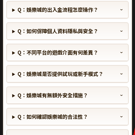
Q：娛樂城的出入金流程怎麼操作？
Q：如何保障個人資料隱私與安全？
Q：不同平台的遊戲介面有何差異？
Q：娛樂城是否提供試玩或新手模式？
Q：娛樂城有無額外安全措施？
Q：如何確認娛樂城的合法性？