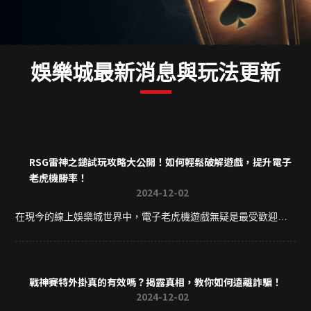
通博娛樂城列警示名單！揭開高返k背後的吸金陷阱進去就出
不來
娛樂城最新消息與玩法更新
2026-01-15
近期關於通博娛樂城的負面評價在各大社群媒體頻傳，特別是在
涉及高額返水與出金爭議的部分，已被相關資安單位列入觀察警
示名單。本文將以娛樂城實務人員的角度，深入剖析這些標榜高
額獎勵的平台如何運作吸金陷阱，並教導玩家如何透過娛樂城ptt
與現金板的實測評價，避開資金進去就出不來的窘境，保護您的
RSG雷神之鎚試玩攻略大公開！如何輕鬆破解遊戲，提升電子
個人資產安全。
老虎機勝率！
2024-12-02
在現今的線上娛樂城世界中，電子老虎機遊戲無疑是最受歡迎的
遊戲之一。尤其是RSG（雷神之鎚）這款遊戲，不僅擁有精彩的
視覺效果和豐富的遊戲設計，還能提供玩家極高的娛樂價值。然
而，對許多玩家來說，贏得這款遊戲的機會似乎有些困難。那
麼，如何才能在RSG雷神之鎚這款遊戲中輕鬆破解，提升電子老
戰神賽特外掛真的有效嗎？揭露真相，教你如何遠離詐騙！
2024-12-02
虎機的勝率呢？本文將為您揭示一些有效的試玩攻略，幫助您在