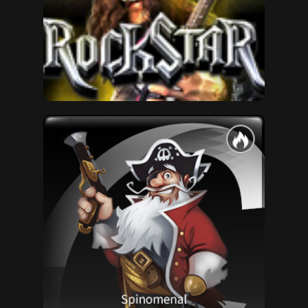
要從0開始學習怎麼玩老虎機，那就必須先說到魔龍傳奇老虎機機
台的玩法以及規則，讓小編帶你來看看老虎機該如何去操作遊
玩，首先聚寶財神老虎機：又可以叫他：角子機、拉霸機、柏青
嫂以及水果盤 ，英文名字則是slot machine，簡稱為SLOT ，是
一種讓全世界的玩家們都為之瘋狂的博弈遊戲機台。
【2022最新優惠】史上最豪邁娛樂城註冊送超高體驗金-通博
娛樂城
2022-07-12
娛樂城註冊送體驗金是娛樂城優惠活動中最基本的，同時也是最
競爭的優惠項目之一，體驗金對新手玩家來說是非常的重要，新
手玩家可以利用這筆體驗金在該娛樂城中進行試玩，試玩過後還
可以申請體驗金出金，免費賺一筆！
2022年世界盃足球AFCON預選賽
2022-03-02
世界盃足球目前，非洲在國際足聯世界排名中排名第一，塞內加
爾現在只是在世界排名前 20 位之外，儘管他們在 AFCON 的開局
緩慢，但 2022 年對他們來說仍然是壯觀的一年。