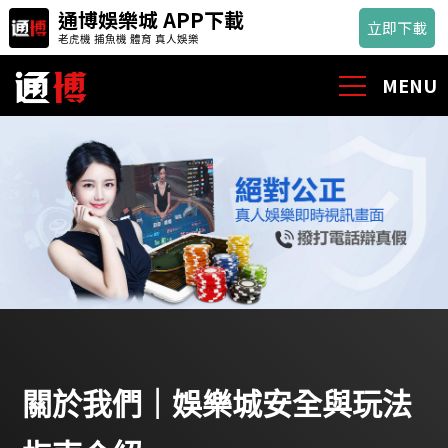
通博娛樂城 APP下載
立即下載
老虎機 捕魚機 體育 真人娛樂
娛樂城安不安全？從風險、玩法到平台評測一次看懂
MENU
關於我們｜娛樂城安全與玩法